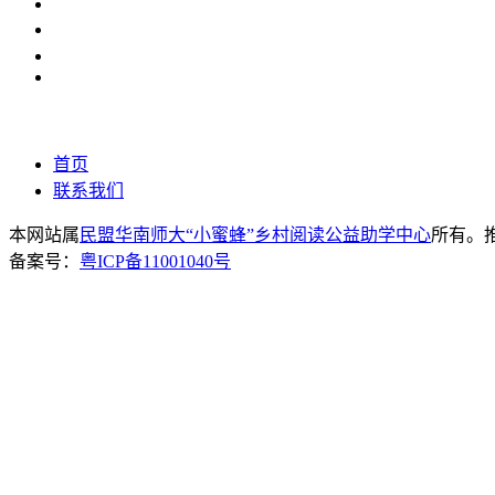
首页
联系我们
本网站属
民盟华南师大“小蜜蜂”乡村阅读公益助学中心
所有。推荐
备案号：
粤ICP备11001040号