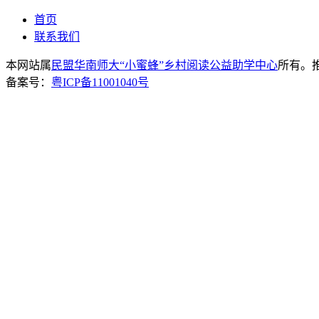
首页
联系我们
本网站属
民盟华南师大“小蜜蜂”乡村阅读公益助学中心
所有。推荐
备案号：
粤ICP备11001040号