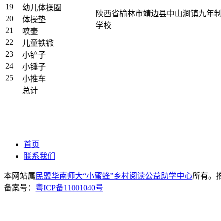
19
幼儿体操圈
陕西省榆林市靖边县中山涧镇九年
20
体操垫
学校
21
喷壶
22
儿童铁锨
23
小铲子
24
小锤子
25
小推车
总计
首页
联系我们
本网站属
民盟华南师大“小蜜蜂”乡村阅读公益助学中心
所有。推荐
备案号：
粤ICP备11001040号