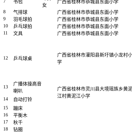
7
书包
广西省桂林市恭城县东面小学
女
8
气排球
广西省桂林市恭城县东面小学
9
羽毛球拍
广西省桂林市恭城县东面小学
10
乒乓球拍
广西省桂林市恭城县东面小学
11
文具
广西省桂林市恭城县东面小学
广西省桂林市灌阳县新圩镇小龙村
12
乒乓球桌
学
广播体操高音
13
广西省桂林市灵川县大境瑶族乡黄
喇叭
江村黄泥江小学
14
自动打铃
15
蹦床
16
平衡木
17
秋千
18
钻圈