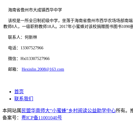
海南省儋州市大成镇西华中学
该校是一所全日制初级中学，坐落于海南省儋州市西华农场场部南端。目
教师8人，一级职称教师18人。2017年小蜜蜂对该校捐赠图书图书1090
联系人：何新林
电话：13307527966
微信：Hxl13307527966
邮箱：
Hexinlin.2008@163.com
首页
联系我们
本网站属
民盟华南师大“小蜜蜂”乡村阅读公益助学中心
所有。推荐
备案号：
粤ICP备11001040号