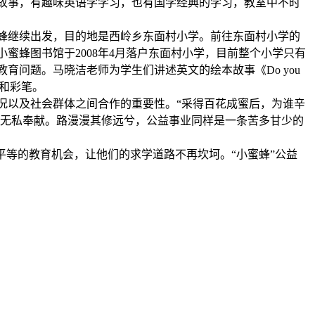
故事，有趣味英语学学习，也有国学经典的学习，教室中不时
蜂继续出发，目的地是西岭乡东面村小学。前往东面村小学的
蜜蜂图书馆于2008年4月落户东面村小学，目前整个小学只有
问题。马晓洁老师为学生们讲述英文的绘本故事《Do you
盒和彩笔。
以及社会群体之间合作的重要性。“采得百花成蜜后，为谁辛
为无私奉献。路漫漫其修远兮，公益事业同样是一条苦多甘少的
等的教育机会，让他们的求学道路不再坎坷。“小蜜蜂”公益