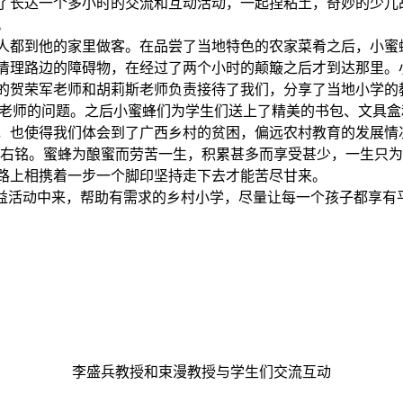
了长达一个多小时的交流和互动活动，一起捏粘土，奇妙的少儿
。
人都到他的家里做客。在品尝了当地特色的农家菜肴之后，小蜜
理路边的障碍物，在经过了两个小时的颠簸之后才到达那里。小
的贺荣军老师和胡莉斯老师负责接待了我们，分享了当地小学的教育
积极举手回答问老师的问题。之后小蜜蜂们为学生们送上了精美的书包、文具
也使得我们体会到了广西乡村的贫困，偏远农村教育的发展情况
的座右铭。蜜蜂为酿蜜而劳苦一生，积累甚多而享受甚少，一生只
路上相携着一步一个脚印坚持走下去才能苦尽甘来。
益活动中来，帮助有需求的乡村小学，尽量让每一个孩子都享有平
李盛兵教授和束漫教授与学生们交流互动