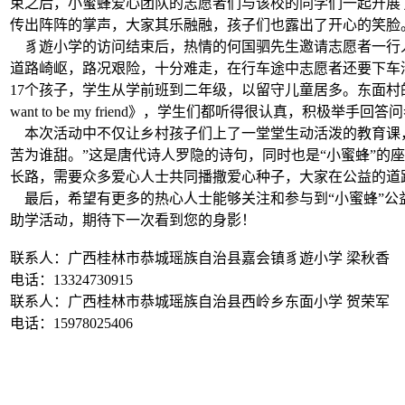
束之后，小蜜蜂爱心团队的志愿者们与该校的同学们一起开展
传出阵阵的掌声，大家其乐融融，孩子们也露出了开心的笑脸
豸遊小学的访问结束后，热情的何国驷先生邀请志愿者一行
道路崎岖，路况艰险，十分难走，在行车途中志愿者还要下车清
17个孩子，学生从学前班到二年级，以留守儿童居多。东面村
want to be my friend》，学生们都听得很认真，
本次活动中不仅让乡村孩子们上了一堂堂生动活泼的教育课，
苦为谁甜。”这是唐代诗人罗隐的诗句，同时也是“小蜜蜂”
长路，需要众多爱心人士共同播撒爱心种子，大家在公益的道
最后，希望有更多的热心人士能够关注和参与到“小蜜蜂”公
助学活动，期待下一次看到您的身影！
联系人：广西桂林市恭城瑶族自治县嘉会镇豸遊小学 梁秋香
电话：13324730915
联系人：广西桂林市恭城瑶族自治县西岭乡东面小学 贺荣军
电话：15978025406