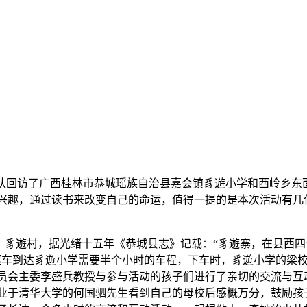
爱心团队回访了广西桂林市恭城瑶族自治县嘉会镇豸遊小学和西岭
兴趣，通过读书来改变自己的命运，值得一提的是本次活动有几位
豸遊村，据光绪十五年《恭城县志》记载：“豸遊寨，在县西四
驱车到达豸遊小学需要半个小时的车程，下车时，豸遊小学的梁
员会主委李盛兵教授与参与活动的孩子们进行了亲切的交流与互
业于清华大学的何国驷先生看到自己的母校后感概万分，鼓励孩