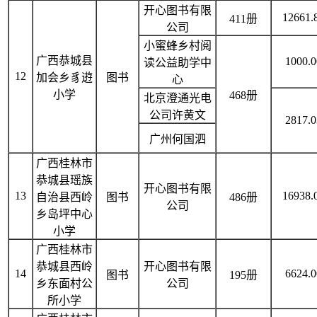
开心图书有限
12661.
411册
公司
小蜜蜂乡村阅
广西恭城县
1000.0
读公益助学中
12
加会乡豸逰
图书
心
小学
468册
北京澄通光电
公司许黄文
2817.0
广州何国泗
广西桂林市
恭城县瑶族
开心图书有限
13
16938.
自治县西岭
图书
486册
公司
乡岛坪中心
小学
广西桂林市
恭城县西岭
开心图书有限
14
6624.0
图书
195册
乡东面村公
公司
所小学