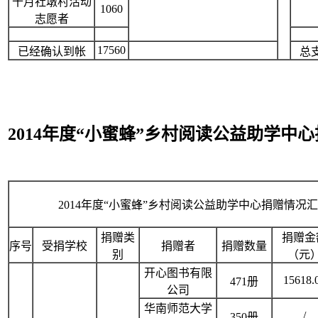
十月社墩村活动
1060
志愿者
17560
已经确认到帐
总
2014年度“小蜜蜂”乡村阅读公益助学中
2014年度“小蜜蜂”乡村阅读公益助学中心捐赠情况
捐赠类
捐赠金
序号
受捐学校
捐赠者
捐赠数量
别
（元
开心图书有限
15618.
471册
公司
华南师范大学
/
350册