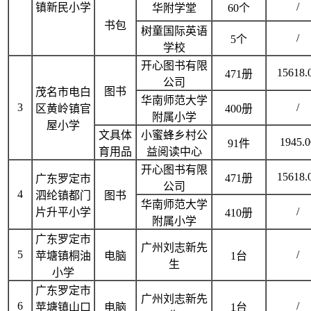
/
镇新民小学
华附学堂
60个
书包
树童国际英语
/
5个
学校
开心图书有限
15618.
471册
公司
图书
茂名市电白
华南师范大学
3
/
区黄岭镇官
400册
附属小学
屋小学
文具体
小蜜蜂乡村公
1945.0
91件
育用品
益阅读中心
开心图书有限
15618.
471册
广东罗定市
公司
4
泗纶镇都门
图书
华南师范大学
/
片升平小学
410册
附属小学
广东罗定市
广州刘志新先
5
/
苹塘镇桐油
电脑
1台
生
小学
广东罗定市
广州刘志新先
6
/
苹塘镇山口
电脑
1台