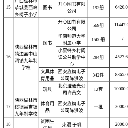
广西桂林市
开心图书有限
15
6420.0
恭城县西岭
图书
192册
公司
乡椅子小学
开心图书有限
11447.
569册
公司
华南师范大学
/
1500册
图书
附属小学
陕西榆林市
小蜜蜂乡村阅
靖边县中山
16
4527.6
读公益助学中
284册
涧镇九年制
心
学校
文具体
西安旌旗电子
8865.0
342件
育用品
公司陈洪波
北京澄通光公
10000.
玩具
12套
司许黄文
陕西榆林市
体育用
西安旌旗电子
17
3000.0
绥德县吉镇
一批
品
公司陈洪波
九年制学校
贫困生
18
2000.0
束漫 于帆