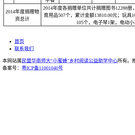
午餐
2014年度各捐赠单位共计捐赠图书12288册，
2014年度捐赠物
育用品507个，累计金额13810.00元；玩具1
资总计
105个，电子琴1架，电动小
首页
联系我们
本网站属
民盟华南师大“小蜜蜂”乡村阅读公益助学中心
所有。推荐
备案号：
粤ICP备11001040号