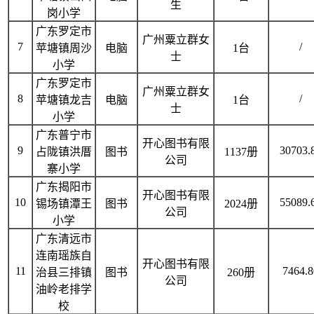
生
岗小学
广东罗定市
广州粟立群女
7
/
苹塘镇周沙
电脑
1台
士
小学
广东罗定市
广州粟立群女
8
/
苹塘镇龙吉
电脑
1台
士
小学
广东普宁市
开心图书有限
9
30703.
占陇镇洪厝
图书
1137册
公司
寨小学
广东揭阳市
开心图书有限
10
55089.
锡场镇潭王
图书
2024册
公司
小学
广东清远市
连南瑶族自
开心图书有限
11
7464.8
治县三排镇
图书
260册
公司
油岭老排学
校