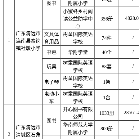
图书
附属小学
小蜜蜂乡村阅
4828.0
读公益助学中
356册
心
广东清远市
文具体
树童国际英语
/
74件
1
连南县寨岗
育用品
学校
镇社墩小学
/
书包
华附学堂
40个
树童国际英语
/
玩具
88套
学校
树童国际英语
/
电子琴
1架
学校
电动小
树童国际英语
/
1台
车
学校
开心图书有限
28561.
1033册
公司
图书
华南师范大学
广东清远市
/
800册
附属小学
2
清城区石角